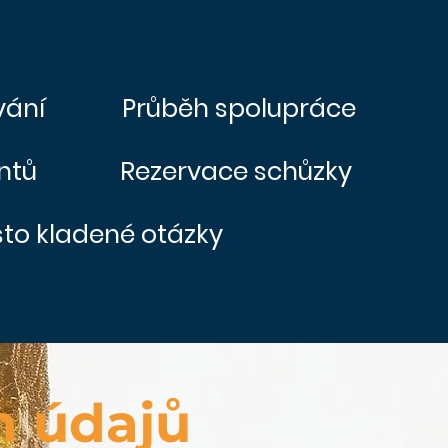
vání
Průběh spolupráce
ntů
Rezervace schůzky
to kladené otázky
h údajů