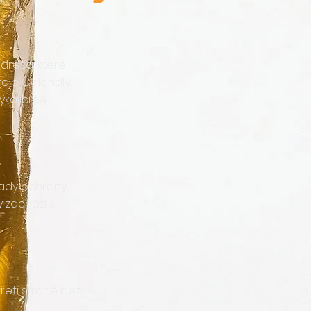
dresa, které
oje Calendly.
kající se
sady ochrany
y zachází s
řetí straně bez