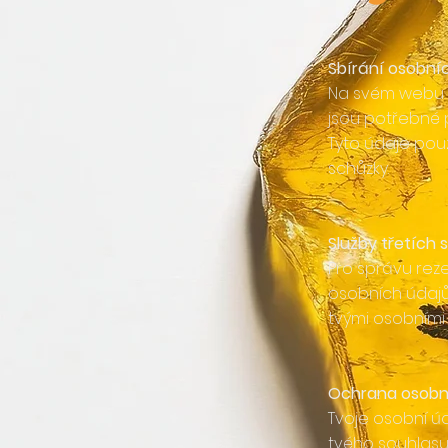
Sbírání osobní
Na svém webu s
jsou potřebné 
Tyto údaje pou
schůzky.
Služby třetích 
Pro správu rez
osobních údajů.
tvými osobními 
Ochrana osobn
Tvoje osobní ú
tvého souhlasu