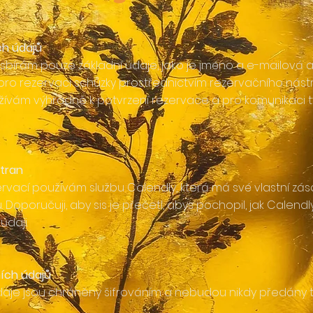
ch údajů
bírám pouze základní údaje, jako je jméno a e-mailová a
pro rezervaci schůzky prostřednictvím rezervačního nástr
žívám výhradně k potvrzení rezervace a pro komunikaci tý
stran
ervací používám službu Calendly, která má své vlastní zá
 Doporučuji, aby sis je přečetl, abys pochopil, jak Calendl
údaji.
ích údajů
daje jsou chráněny šifrováním a nebudou nikdy předány t
.