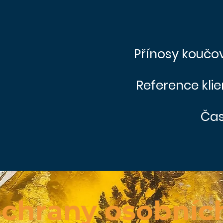
Přínosy koučo
Reference klie
Čas
chrany osobníc